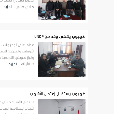
الدفاع المدني السيد م
هادي حلبي...
المزيد
طهبوب يلتقي وفد من UNDP
عطفا على توجيهات سما
الأوقاف والشؤون الدي
وابراز هويتها التاريخي
دار الأيتام...
المزيد
طهبوب يستقبل إعتدال الأشهب
استقبل الأستاذ حسان 
الأيتام الإسلامية الصناع